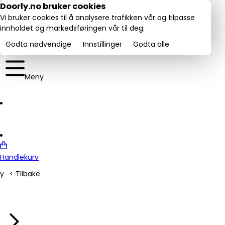
Utmerket:
Doorly.no bruker cookies
rustpilot
4.6/5
Vi bruker cookies til å analysere trafikken vår og tilpasse
innholdet og markedsføringen vår til deg.
Godta nødvendige
Innstillinger
Godta alle
Meny
Handlekurv
y
< Tilbake