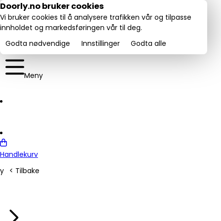
Utmerket:
Doorly.no bruker cookies
rustpilot
4.6/5
Vi bruker cookies til å analysere trafikken vår og tilpasse
innholdet og markedsføringen vår til deg.
Godta nødvendige
Innstillinger
Godta alle
Meny
Handlekurv
y
< Tilbake