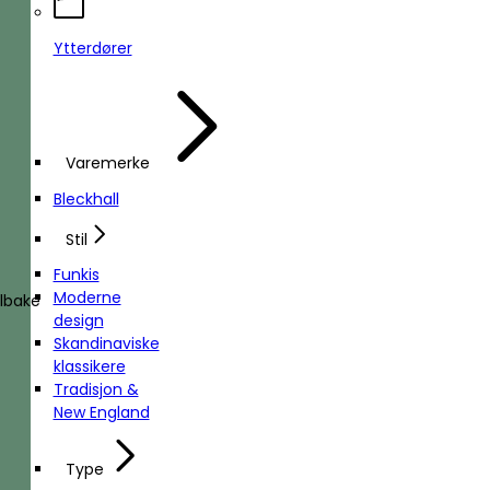
Ytterdører
Varemerke
Bleckhall
Stil
Funkis
Moderne
ilbake
design
Skandinaviske
klassikere
Tradisjon &
New England
Type