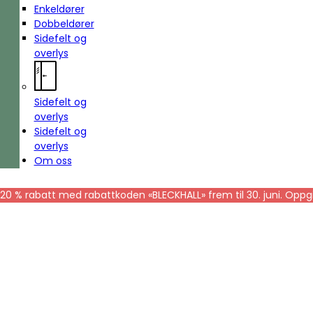
Enkeldører
Dobbeldører
Sidefelt og
overlys
Sidefelt og
overlys
Sidefelt og
overlys
Om oss
20 % rabatt med rabattkoden «BLECKHALL» frem til 30. juni. Oppgi