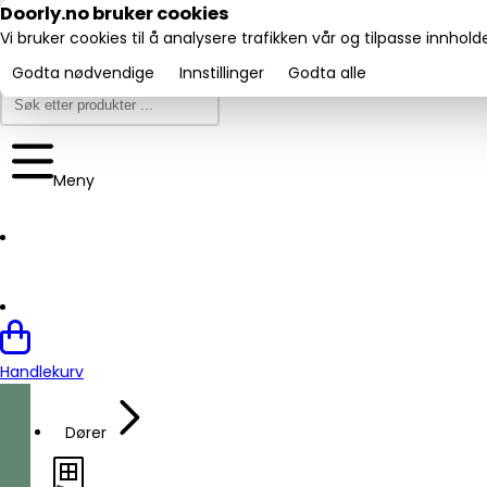
Utmerket:
Doorly.no bruker cookies
Trustpilot
4.6/5
Vi bruker cookies til å analysere trafikken vår og tilpasse innhol
Godta nødvendige
Innstillinger
Godta alle
Meny
Handlekurv
Dører