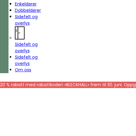
Enkeldører
Dobbeldører
Sidefelt og
overlys
Sidefelt og
overlys
Sidefelt og
overlys
Om oss
20 % rabatt med rabattkoden «BLECKHALL» frem til 30. juni. Oppgi