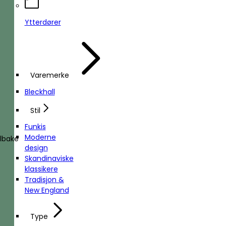
Ytterdører
Varemerke
Bleckhall
Stil
Funkis
Moderne
ilbake
design
Skandinaviske
klassikere
Tradisjon &
New England
Type