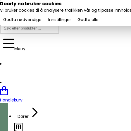
Utmerket:
Doorly.no bruker cookies
Trustpilot
4.6/5
Vi bruker cookies til å analysere trafikken vår og tilpasse innhol
Godta nødvendige
Innstillinger
Godta alle
Meny
Handlekurv
Dører