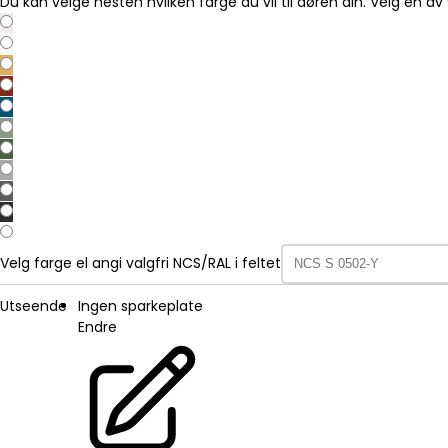
Du kan velge nesten hvilken farge du vil til døren din. Velg en av 
Velg farge el angi valgfri NCS/RAL i feltet
Utseende
Ingen sparkeplate
Endre