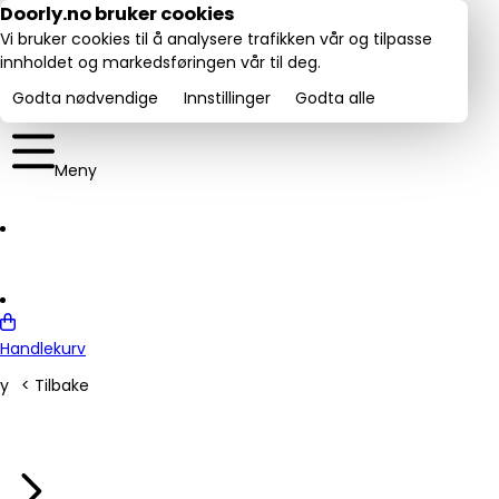
Utmerket:
Doorly.no bruker cookies
rustpilot
4.6/5
Vi bruker cookies til å analysere trafikken vår og tilpasse
innholdet og markedsføringen vår til deg.
Godta nødvendige
Innstillinger
Godta alle
Meny
Handlekurv
y
< Tilbake