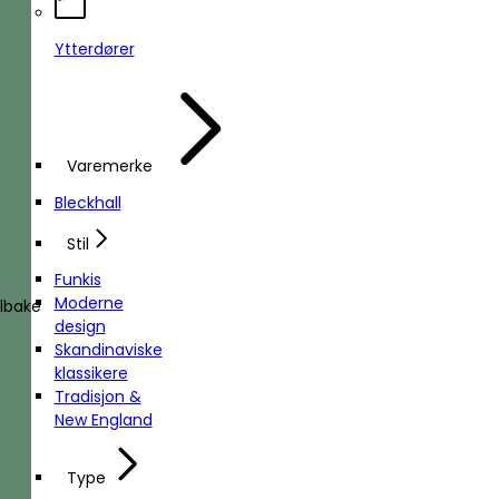
Ytterdører
Varemerke
Bleckhall
Stil
Funkis
Moderne
ilbake
design
Skandinaviske
klassikere
Tradisjon &
New England
Type