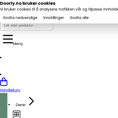
Utmerket:
Doorly.no bruker cookies
Trustpilot
4.6/5
Vi bruker cookies til å analysere trafikken vår og tilpasse innhol
Godta nødvendige
Innstillinger
Godta alle
Meny
Handlekurv
Dører