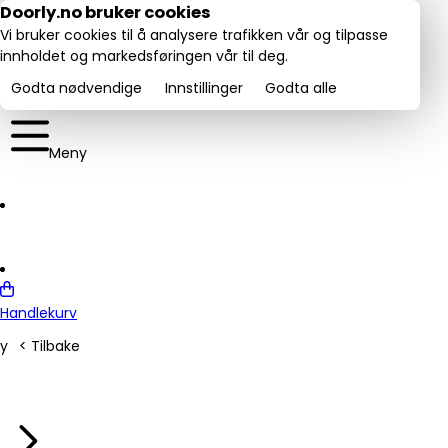
Utmerket:
Doorly.no bruker cookies
rustpilot
4.6/5
Vi bruker cookies til å analysere trafikken vår og tilpasse
innholdet og markedsføringen vår til deg.
Godta nødvendige
Innstillinger
Godta alle
Meny
Handlekurv
y
< Tilbake