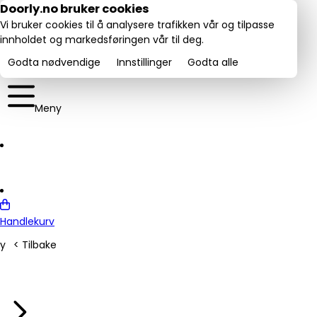
Utmerket:
Doorly.no bruker cookies
rustpilot
4.6/5
Vi bruker cookies til å analysere trafikken vår og tilpasse
innholdet og markedsføringen vår til deg.
Godta nødvendige
Innstillinger
Godta alle
Meny
Handlekurv
y
< Tilbake