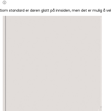
ⓘ
Som standard er døren glatt på innsiden, men det er mulig å vel