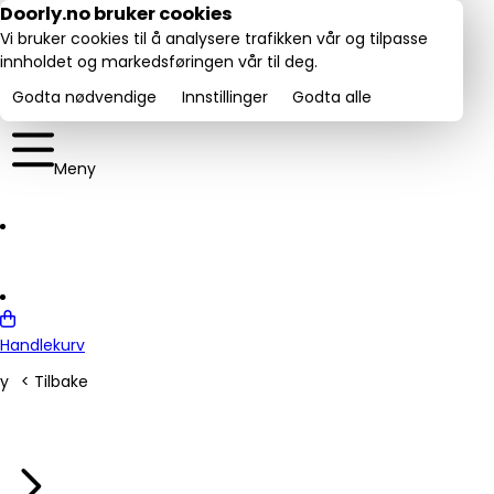
Utmerket:
Doorly.no bruker cookies
rustpilot
4.6/5
Vi bruker cookies til å analysere trafikken vår og tilpasse
innholdet og markedsføringen vår til deg.
Godta nødvendige
Innstillinger
Godta alle
Meny
Handlekurv
y
< Tilbake