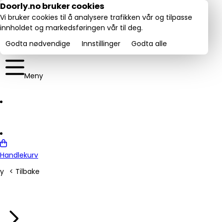
Utmerket:
Doorly.no bruker cookies
rustpilot
4.6/5
Vi bruker cookies til å analysere trafikken vår og tilpasse
innholdet og markedsføringen vår til deg.
Godta nødvendige
Innstillinger
Godta alle
Meny
Handlekurv
y
< Tilbake