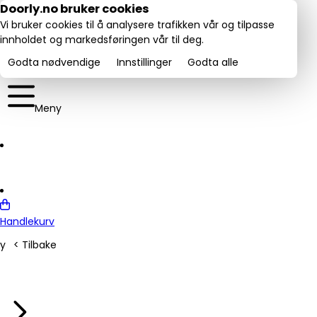
Utmerket:
Doorly.no bruker cookies
rustpilot
4.6/5
Vi bruker cookies til å analysere trafikken vår og tilpasse
innholdet og markedsføringen vår til deg.
Godta nødvendige
Innstillinger
Godta alle
Meny
Handlekurv
y
< Tilbake