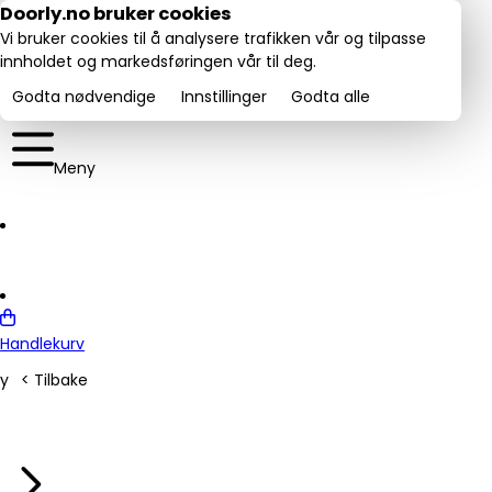
Utmerket:
Doorly.no bruker cookies
rustpilot
4.6/5
Vi bruker cookies til å analysere trafikken vår og tilpasse
innholdet og markedsføringen vår til deg.
Godta nødvendige
Innstillinger
Godta alle
Meny
Handlekurv
y
< Tilbake