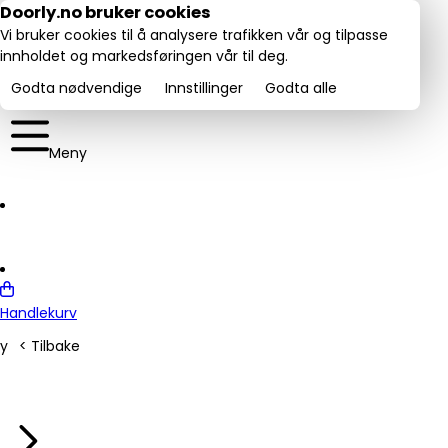
Utmerket:
Doorly.no bruker cookies
rustpilot
4.6/5
Vi bruker cookies til å analysere trafikken vår og tilpasse
innholdet og markedsføringen vår til deg.
Godta nødvendige
Innstillinger
Godta alle
Meny
Handlekurv
y
< Tilbake