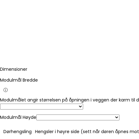
Dimensioner
Modulmål Bredde
ⓘ
Modulmålet angir størrelsen på åpningen i veggen der karm til 
Modulmål Høyde
Dørhengsling
Hengsler i høyre side (sett når døren åpnes mo