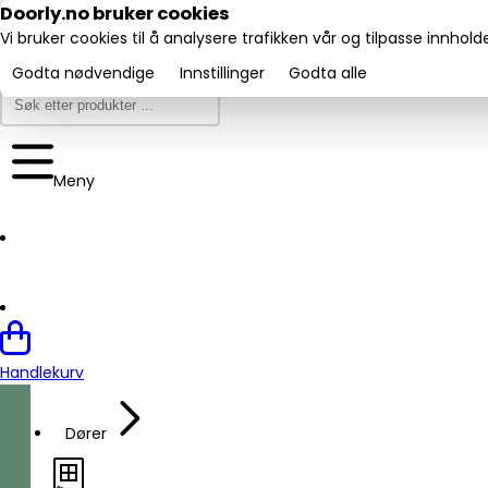
Utmerket:
Doorly.no bruker cookies
Trustpilot
4.6/5
Vi bruker cookies til å analysere trafikken vår og tilpasse innhol
Godta nødvendige
Innstillinger
Godta alle
Meny
Handlekurv
Dører