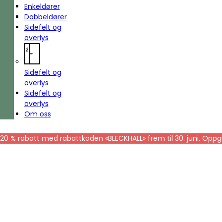
Enkeldører
Dobbeldører
Sidefelt og
overlys
Sidefelt og
overlys
Sidefelt og
overlys
Om oss
20 % rabatt med rabattkoden «BLECKHALL» frem til 30. juni. Oppgi