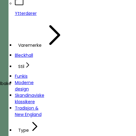
Ytterdører
Varemerke
Bleckhall
Stil
Funkis
Moderne
ilbake
design
Skandinaviske
klassikere
Tradisjon &
New England
Type