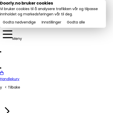
Utmerket:
Doorly.no bruker cookies
rustpilot
4.6/5
Vi bruker cookies til å analysere trafikken vår og tilpasse
innholdet og markedsføringen vår til deg.
Godta nødvendige
Innstillinger
Godta alle
Meny
Handlekurv
y
< Tilbake