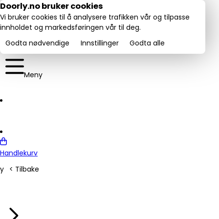
Utmerket:
Doorly.no bruker cookies
rustpilot
4.6/5
Vi bruker cookies til å analysere trafikken vår og tilpasse
innholdet og markedsføringen vår til deg.
Godta nødvendige
Innstillinger
Godta alle
Meny
Handlekurv
y
< Tilbake