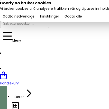
Utmerket:
Doorly.no bruker cookies
Trustpilot
4.6/5
Vi bruker cookies til å analysere trafikken vår og tilpasse innhol
Godta nødvendige
Innstillinger
Godta alle
Meny
Handlekurv
Dører