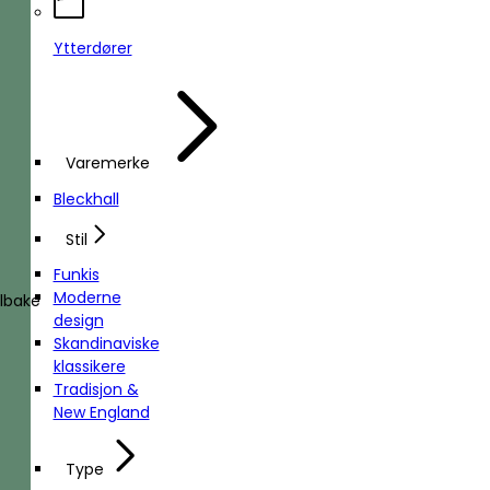
Ytterdører
Varemerke
Bleckhall
Stil
Funkis
Moderne
ilbake
design
Skandinaviske
klassikere
Tradisjon &
New England
Type