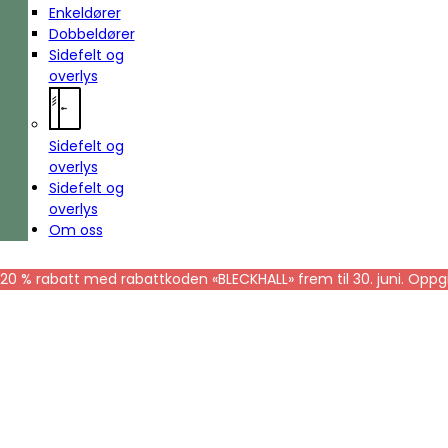
Enkeldører
Dobbeldører
Sidefelt og
overlys
Sidefelt og
overlys
Sidefelt og
overlys
Om oss
20 % rabatt med rabattkoden «BLECKHALL» frem til 30. juni. Oppgi