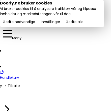
Utmerket:
Doorly.no bruker cookies
rustpilot
4.6/5
Vi bruker cookies til å analysere trafikken vår og tilpasse
innholdet og markedsføringen vår til deg.
Godta nødvendige
Innstillinger
Godta alle
Meny
Handlekurv
y
< Tilbake