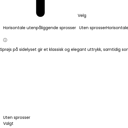
Velg
Horisontale utenpåliggende sprosser
Uten sprosser
Horisontal
ⓘ
Sprøjs på sidelyset gir et klassisk og elegant uttrykk, samtidig so
Uten sprosser
Valgt