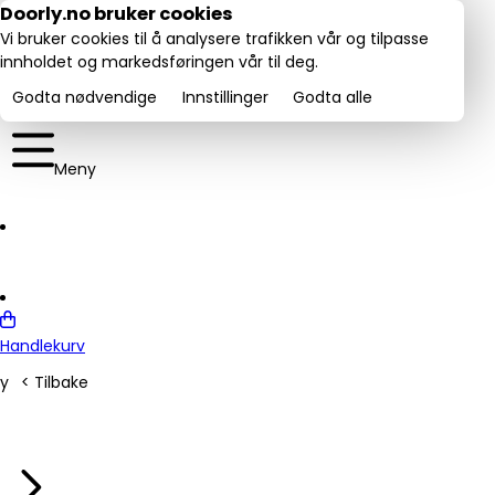
Utmerket:
Doorly.no bruker cookies
rustpilot
4.6/5
Vi bruker cookies til å analysere trafikken vår og tilpasse
innholdet og markedsføringen vår til deg.
Godta nødvendige
Innstillinger
Godta alle
Meny
Handlekurv
y
< Tilbake