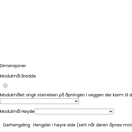
Dimensjoner
Modulmål Bredde
ⓘ
Modulmålet angir størrelsen på åpningen i veggen der karm til 
Modulmål Høyde
Dørhengsling
Hengsler i høyre side (sett når døren åpnes mo