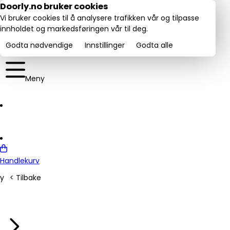
Utmerket:
Doorly.no bruker cookies
rustpilot
4.6/5
Vi bruker cookies til å analysere trafikken vår og tilpasse
innholdet og markedsføringen vår til deg.
Godta nødvendige
Innstillinger
Godta alle
Meny
Handlekurv
y
< Tilbake