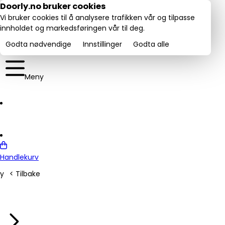
Utmerket:
Doorly.no bruker cookies
rustpilot
4.6/5
Vi bruker cookies til å analysere trafikken vår og tilpasse
innholdet og markedsføringen vår til deg.
Godta nødvendige
Innstillinger
Godta alle
Meny
Handlekurv
y
< Tilbake