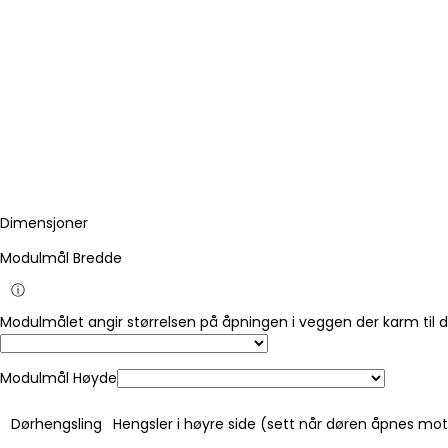
Dimensjoner
Modulmål Bredde
ⓘ
Modulmålet angir størrelsen på åpningen i veggen der karm til 
Modulmål Høyde
Dørhengsling
Hengsler i høyre side (sett når døren åpnes mo