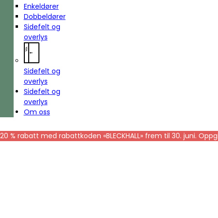
Enkeldører
Dobbeldører
Sidefelt og
overlys
Sidefelt og
overlys
Sidefelt og
overlys
Om oss
20 % rabatt med rabattkoden «BLECKHALL» frem til 30. juni. Oppgi