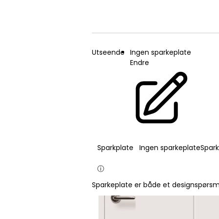
Utseende
Ingen sparkeplate
Endre
Sparkplate
Ingen sparkeplate
Spark
ⓘ
Sparkeplate er både et designspørsmå