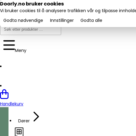
Utmerket:
Doorly.no bruker cookies
Trustpilot
4.6/5
Vi bruker cookies til å analysere trafikken vår og tilpasse innhol
Godta nødvendige
Innstillinger
Godta alle
Meny
Handlekurv
Dører