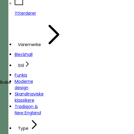
Ytterdører
Varemerke
Bleckhall
Stil
Funkis
Moderne
ilbake
design
Skandinaviske
klassikere
Tradisjon &
New England
Type