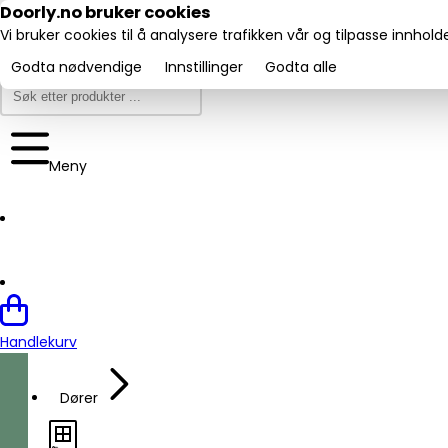
Utmerket:
Doorly.no bruker cookies
Trustpilot
4.6/5
Vi bruker cookies til å analysere trafikken vår og tilpasse innhol
Godta nødvendige
Innstillinger
Godta alle
Meny
Handlekurv
Dører