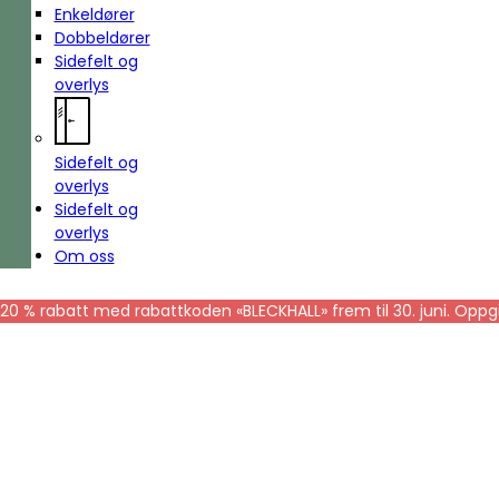
Enkeldører
Dobbeldører
Sidefelt og
overlys
Sidefelt og
overlys
Sidefelt og
overlys
Om oss
20 % rabatt med rabattkoden «BLECKHALL» frem til 30. juni. Oppgi