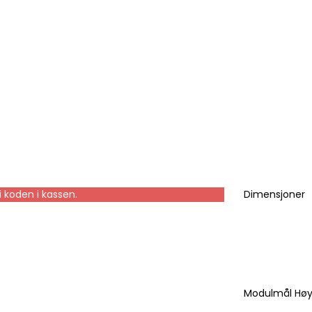
 koden i kassen.
Dimensjoner
Modulmål Hø