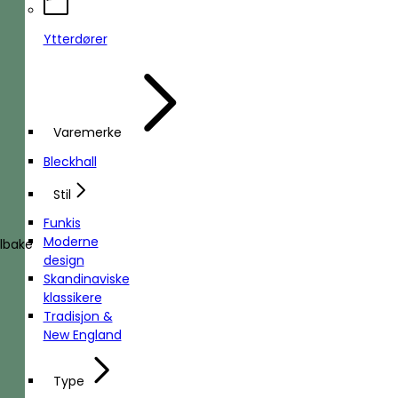
Ytterdører
Varemerke
Bleckhall
Stil
Funkis
Moderne
ilbake
design
Skandinaviske
klassikere
Tradisjon &
New England
Type