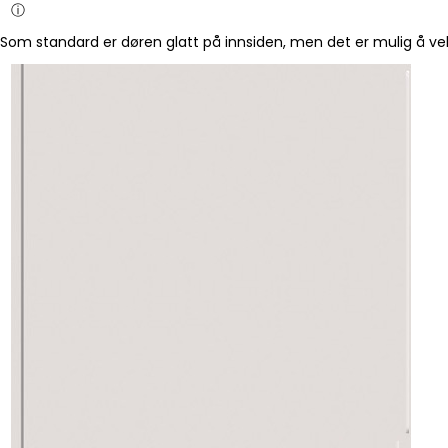
ⓘ
Som standard er døren glatt på innsiden, men det er mulig å vel