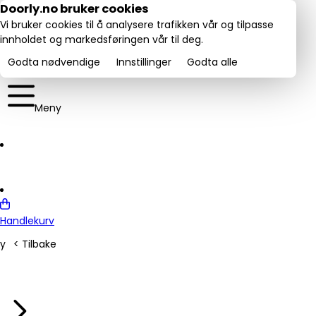
Utmerket:
Doorly.no bruker cookies
rustpilot
4.6/5
Vi bruker cookies til å analysere trafikken vår og tilpasse
innholdet og markedsføringen vår til deg.
Godta nødvendige
Innstillinger
Godta alle
Meny
Handlekurv
y
< Tilbake